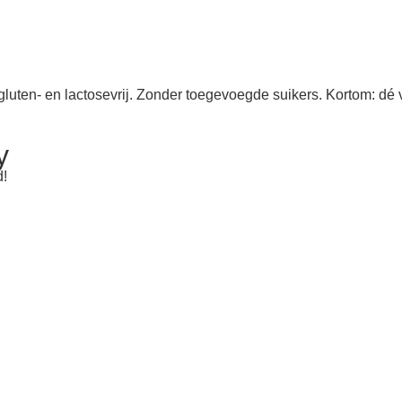
, gluten- en lactosevrij. Zonder toegevoegde suikers. Kortom: 
y
d!