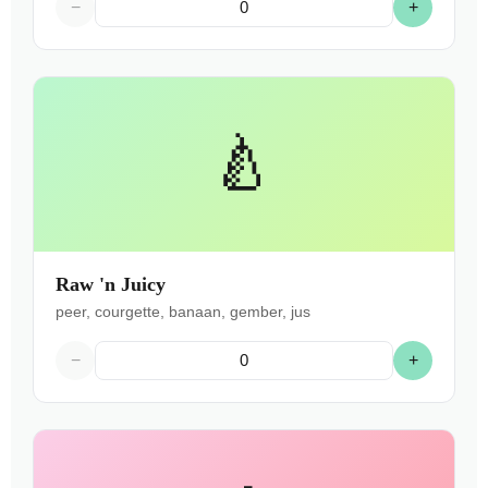
−
+
🍐
Raw 'n Juicy
peer, courgette, banaan, gember, jus
−
+