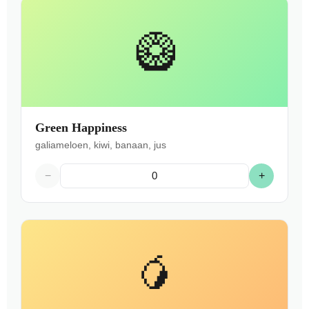
🥝
Green Happiness
galiameloen, kiwi, banaan, jus
−
+
🥭